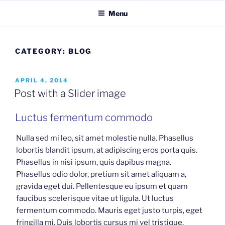
Skip
Menu
to
content
CATEGORY:
BLOG
POSTED
APRIL 4, 2014
ON
Post with a Slider image
Luctus fermentum commodo
Nulla sed mi leo, sit amet molestie nulla. Phasellus
lobortis blandit ipsum, at adipiscing eros porta quis.
Phasellus in nisi ipsum, quis dapibus magna.
Phasellus odio dolor, pretium sit amet aliquam a,
gravida eget dui. Pellentesque eu ipsum et quam
faucibus scelerisque vitae ut ligula. Ut luctus
fermentum commodo. Mauris eget justo turpis, eget
fringilla mi. Duis lobortis cursus mi vel tristique.