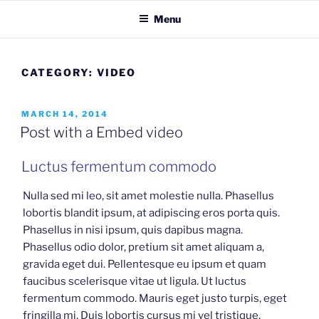
Skip
Menu
to
content
CATEGORY:
VIDEO
POSTED
MARCH 14, 2014
ON
Post with a Embed video
Luctus fermentum commodo
Nulla sed mi leo, sit amet molestie nulla. Phasellus
lobortis blandit ipsum, at adipiscing eros porta quis.
Phasellus in nisi ipsum, quis dapibus magna.
Phasellus odio dolor, pretium sit amet aliquam a,
gravida eget dui. Pellentesque eu ipsum et quam
faucibus scelerisque vitae ut ligula. Ut luctus
fermentum commodo. Mauris eget justo turpis, eget
fringilla mi. Duis lobortis cursus mi vel tristique.