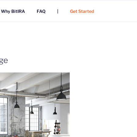
Why BitIRA
FAQ
|
Get Started
age