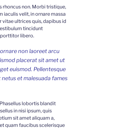
is rhoncus non. Morbi tristique,
 iaculis velit, in ornare massa
 vitae ultrices quis, dapibus id
Vestibulum tincidunt
orttitor libero.
 ornare non laoreet arcu
uismod placerat sit amet ut
eget euismod. Pellentesque
et netus et malesuada fames
 Phasellus lobortis blandit
ellus in nisi ipsum, quis
etium sit amet aliquam a,
 et quam faucibus scelerisque