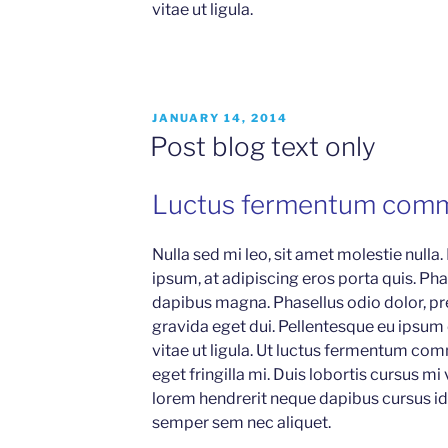
vitae ut ligula.
POSTED
JANUARY 14, 2014
ON
Post blog text only
Luctus fermentum com
Nulla sed mi leo, sit amet molestie nulla.
ipsum, at adipiscing eros porta quis. Phas
dapibus magna. Phasellus odio dolor, pr
gravida eget dui. Pellentesque eu ipsum
vitae ut ligula. Ut luctus fermentum com
eget fringilla mi. Duis lobortis cursus mi
lorem hendrerit neque dapibus cursus id 
semper sem nec aliquet.