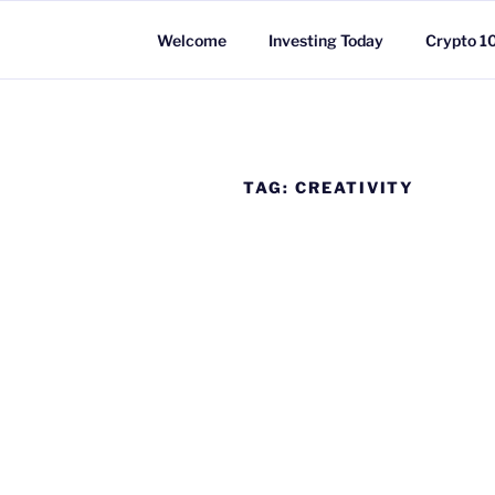
Skip
to
Welcome
Investing Today
Crypto 1
content
TAG:
CREATIVITY