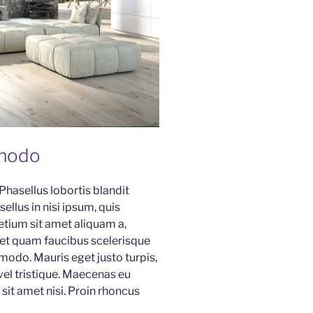
modo
 Phasellus lobortis blandit
ellus in nisi ipsum, quis
etium sit amet aliquam a,
 et quam faucibus scelerisque
modo. Mauris eget justo turpis,
 vel tristique. Maecenas eu
sit amet nisi. Proin rhoncus