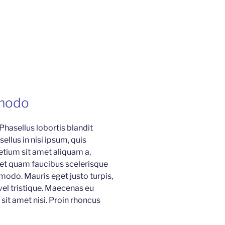
modo
 Phasellus lobortis blandit
ellus in nisi ipsum, quis
etium sit amet aliquam a,
 et quam faucibus scelerisque
modo. Mauris eget justo turpis,
 vel tristique. Maecenas eu
sit amet nisi. Proin rhoncus