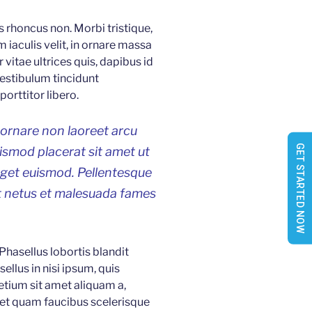
is rhoncus non. Morbi tristique,
 iaculis velit, in ornare massa
 vitae ultrices quis, dapibus id
Vestibulum tincidunt
orttitor libero.
 ornare non laoreet arcu
GET STARTED NOW
uismod placerat sit amet ut
eget euismod. Pellentesque
et netus et malesuada fames
 Phasellus lobortis blandit
ellus in nisi ipsum, quis
etium sit amet aliquam a,
 et quam faucibus scelerisque