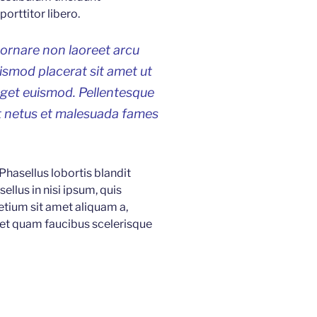
orttitor libero.
 ornare non laoreet arcu
uismod placerat sit amet ut
eget euismod. Pellentesque
et netus et malesuada fames
 Phasellus lobortis blandit
ellus in nisi ipsum, quis
etium sit amet aliquam a,
 et quam faucibus scelerisque