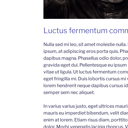
Luctus fermentum com
Nulla sed mi leo, sit amet molestie nulla.
ipsum, at adipiscing eros porta quis. Phas
dapibus magna. Phasellus odio dolor, pr
gravida eget dui. Pellentesque eu ipsum
vitae ut ligula. Ut luctus fermentum com
eget fringilla mi. Duis lobortis cursus mi
lorem hendrerit neque dapibus cursus id 
semper sem nec aliquet.
In varius varius justo, eget ultrices maur
mauris eu imperdiet bibendum, velit diam
enim at lorem. Etiam risus diam, porttitor
dolor. Morbi venenatis lacinia rhoncus. 