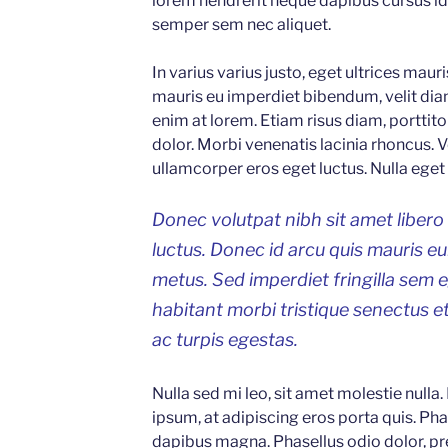
lorem hendrerit neque dapibus cursus id 
semper sem nec aliquet.
In varius varius justo, eget ultrices maur
mauris eu imperdiet bibendum, velit diam
enim at lorem. Etiam risus diam, porttitor
dolor. Morbi venenatis lacinia rhoncus. 
ullamcorper eros eget luctus. Nulla eget p
Donec volutpat nibh sit amet libero
luctus. Donec id arcu quis mauris e
metus. Sed imperdiet fringilla sem 
habitant morbi tristique senectus 
ac turpis egestas.
Nulla sed mi leo, sit amet molestie nulla.
ipsum, at adipiscing eros porta quis. Phas
dapibus magna. Phasellus odio dolor, pr