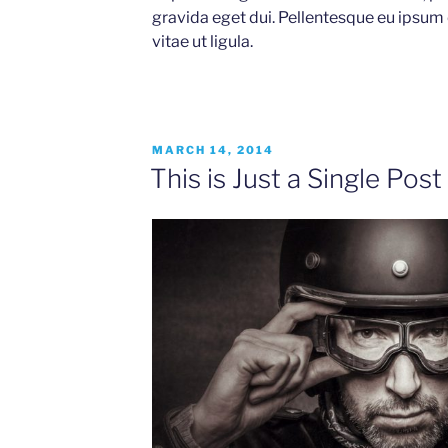
gravida eget dui. Pellentesque eu ipsum
vitae ut ligula.
POSTED
MARCH 14, 2014
ON
This is Just a Single Post