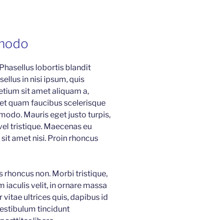
modo
 Phasellus lobortis blandit
ellus in nisi ipsum, quis
etium sit amet aliquam a,
 et quam faucibus scelerisque
modo. Mauris eget justo turpis,
 vel tristique. Maecenas eu
sit amet nisi. Proin rhoncus
is rhoncus non. Morbi tristique,
 iaculis velit, in ornare massa
 vitae ultrices quis, dapibus id
Vestibulum tincidunt