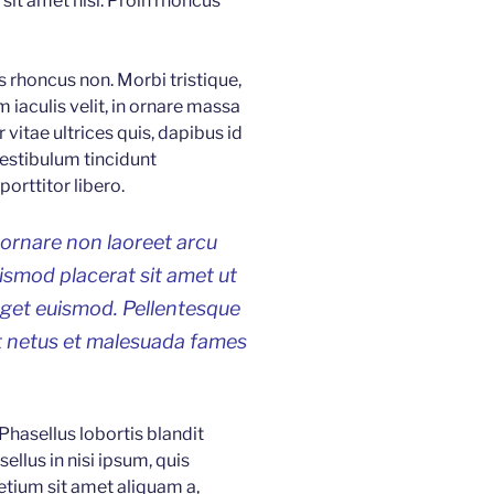
sit amet nisi. Proin rhoncus
is rhoncus non. Morbi tristique,
 iaculis velit, in ornare massa
 vitae ultrices quis, dapibus id
Vestibulum tincidunt
orttitor libero.
 ornare non laoreet arcu
uismod placerat sit amet ut
eget euismod. Pellentesque
et netus et malesuada fames
 Phasellus lobortis blandit
ellus in nisi ipsum, quis
etium sit amet aliquam a,