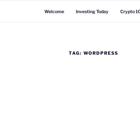
Skip
to
Welcome
Investing Today
Crypto 1
content
TAG:
WORDPRESS