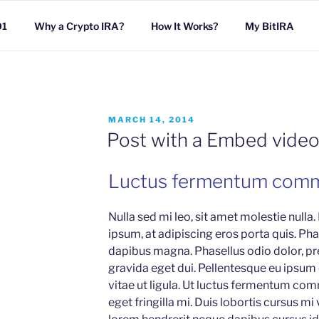
01
Why a Crypto IRA?
How It Works?
My BitIRA
POSTED
MARCH 14, 2014
ON
Post with a Embed vide
Luctus fermentum com
Nulla sed mi leo, sit amet molestie nulla.
ipsum, at adipiscing eros porta quis. Phas
dapibus magna. Phasellus odio dolor, pr
gravida eget dui. Pellentesque eu ipsum
vitae ut ligula. Ut luctus fermentum com
eget fringilla mi. Duis lobortis cursus mi