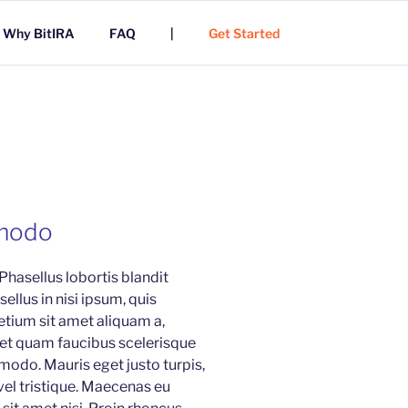
Why BitIRA
FAQ
|
Get Started
o
modo
 Phasellus lobortis blandit
ellus in nisi ipsum, quis
etium sit amet aliquam a,
 et quam faucibus scelerisque
modo. Mauris eget justo turpis,
 vel tristique. Maecenas eu