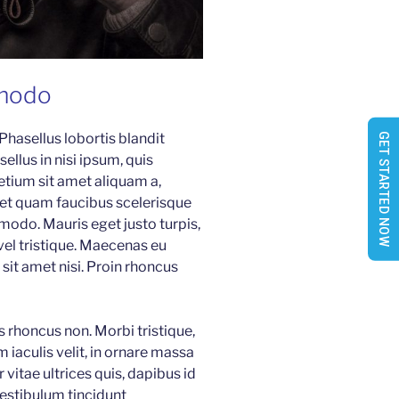
modo
GET STARTED NOW
 Phasellus lobortis blandit
ellus in nisi ipsum, quis
etium sit amet aliquam a,
 et quam faucibus scelerisque
modo. Mauris eget justo turpis,
 vel tristique. Maecenas eu
sit amet nisi. Proin rhoncus
is rhoncus non. Morbi tristique,
 iaculis velit, in ornare massa
 vitae ultrices quis, dapibus id
Vestibulum tincidunt