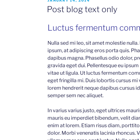
POSTED
JANUARY 14, 2014
ON
Post blog text only
Luctus fermentum com
Nulla sed mi leo, sit amet molestie nulla.
ipsum, at adipiscing eros porta quis. Phas
dapibus magna. Phasellus odio dolor, pr
gravida eget dui. Pellentesque eu ipsum
vitae ut ligula. Ut luctus fermentum com
eget fringilla mi. Duis lobortis cursus mi
lorem hendrerit neque dapibus cursus id 
semper sem nec aliquet.
In varius varius justo, eget ultrices maur
mauris eu imperdiet bibendum, velit diam
enim at lorem. Etiam risus diam, porttitor
dolor. Morbi venenatis lacinia rhoncus. 