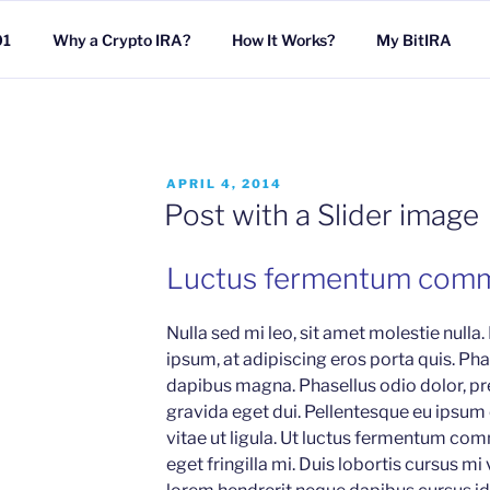
01
Why a Crypto IRA?
How It Works?
My BitIRA
POSTED
APRIL 4, 2014
ON
Post with a Slider image
Luctus fermentum com
Nulla sed mi leo, sit amet molestie nulla.
ipsum, at adipiscing eros porta quis. Phas
dapibus magna. Phasellus odio dolor, pr
gravida eget dui. Pellentesque eu ipsum
vitae ut ligula. Ut luctus fermentum com
eget fringilla mi. Duis lobortis cursus mi