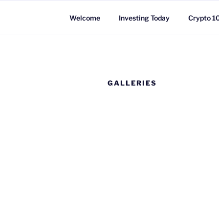
Skip
to
Welcome
Investing Today
Crypto 1
content
GALLERIES