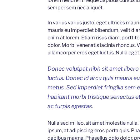
lorem hendrerit neque dapibus cursus id 
semper sem nec aliquet.
In varius varius justo, eget ultrices maur
mauris eu imperdiet bibendum, velit diam
enim at lorem. Etiam risus diam, porttitor
dolor. Morbi venenatis lacinia rhoncus. 
ullamcorper eros eget luctus. Nulla eget p
Donec volutpat nibh sit amet libero
luctus. Donec id arcu quis mauris e
metus. Sed imperdiet fringilla sem 
habitant morbi tristique senectus 
ac turpis egestas.
Nulla sed mi leo, sit amet molestie nulla.
ipsum, at adipiscing eros porta quis. Phas
dapibus magna. Phasellus odio dolor, pr