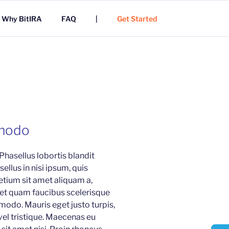
Why BitIRA
FAQ
|
Get Started
modo
 Phasellus lobortis blandit
ellus in nisi ipsum, quis
etium sit amet aliquam a,
 et quam faucibus scelerisque
modo. Mauris eget justo turpis,
 vel tristique. Maecenas eu