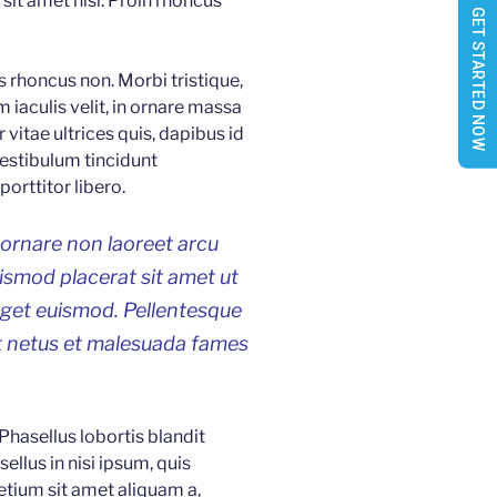
sit amet nisi. Proin rhoncus
GET STARTED NOW
is rhoncus non. Morbi tristique,
 iaculis velit, in ornare massa
 vitae ultrices quis, dapibus id
Vestibulum tincidunt
orttitor libero.
 ornare non laoreet arcu
uismod placerat sit amet ut
eget euismod. Pellentesque
et netus et malesuada fames
 Phasellus lobortis blandit
ellus in nisi ipsum, quis
etium sit amet aliquam a,